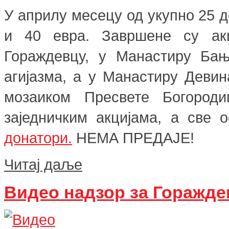
У априлу месецу од укупно 25 д
и 40 евра. Завршене су ак
Гораждевцу, у Манастиру Бањ
агијазма, а у Манастиру Девин
мозаиком Пресвете Богороди
заједничким акцијама, а све
донатори.
НЕМА ПРЕДАЈЕ!
Читај даље
Видео надзор за Горажде