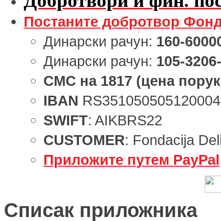
Добротвори и фин. пос
Постаните добротвор Фонд
Динарски рачун:
160-6000
Динарски рачун:
105-3206
СМС
на
1817
(цена порук
IBAN
RS351050505120004
SWIFT
: AIKBRS22
CUSTOMER
: Fondacija Del
Приложите путем PayPal
Списак приложника