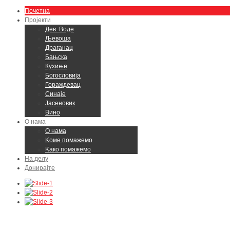
Почетна
Пројекти
Дев. Воде
Љевоша
Драганац
Бањска
Кухиње
Богословија
Гораждевац
Синаје
Јасеновик
Вино
О нама
О нама
Kоме помажемо
Kако помажемо
На делу
Донирајте