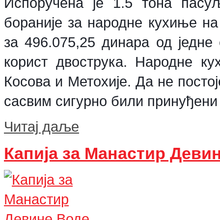
Испоручена је 1.5 тона пасу
бораније за народне кухиње на
за 496.075,25 динара од једне
корист двострука. Народне к
Косова и Метохије. Да не посто
сасвим сигурно били принуђени 
Читај даље
Капија за Манастир Деви