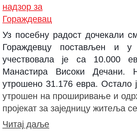
Уз посебну радост дочекали см
Гораждевцу постављен и у п
учествовала је са 10.000 е
Манастира Високи Дечани. 
утрошено 31.176 евра
.
Остало ј
утрошен на проширивање и одрж
пројекат за заједницу житеља с
Читај даље