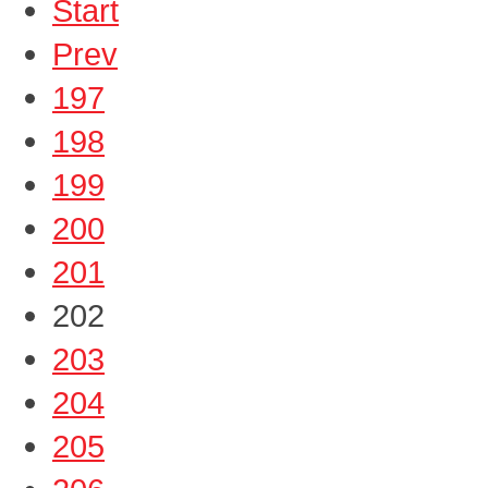
Start
Prev
197
198
199
200
201
202
203
204
205