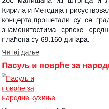
200 малишана из Штрпца и Л
Кирила и Методија присуствова
концерта,прошетали су се гра
знаменитостима српске средњ
плаћена су 69.160 динара.
Читај даље
Пасуљ и поврће за народ