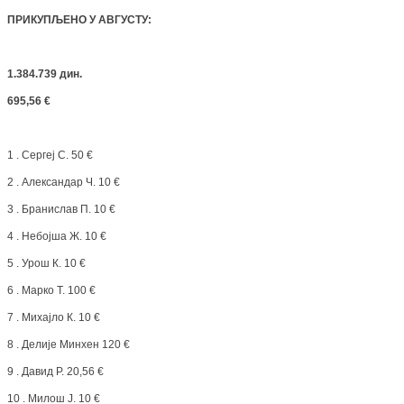
ПРИКУПЉЕНО У АВГУСТУ
:
1.384.739 дин.
695,56 €
1 . Сергеј С. 50 €
2 . Александар Ч. 10 €
3 . Бранислав П. 10 €
4 . Небојша Ж. 10 €
5 . Урош К. 10 €
6 . Марко Т. 100 €
7 . Михајло К. 10 €
8 . Делије Минхен 120 €
9 . Давид Р. 20,56 €
10 . Милош Ј. 10 €