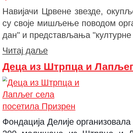
Навијачи Црвене звезде, окуп
су своје мишљење поводом орг
дан" и представљања "културне 
Читај даље
Деца из Штрпца и Лапљег
Фондација Делије организовала ј