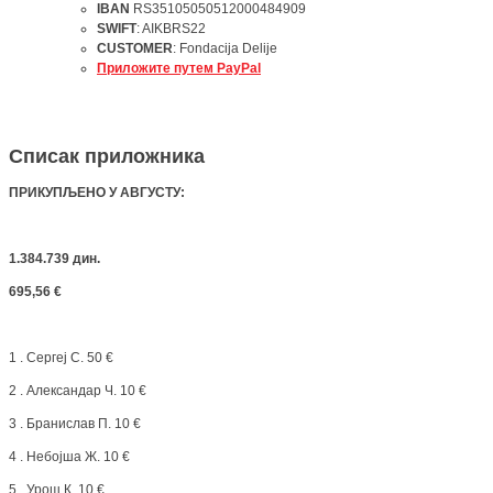
IBAN
RS35105050512000484909
SWIFT
: AIKBRS22
CUSTOMER
: Fondacija Delije
Приложите путем PayPal
Списак приложника
ПРИКУПЉЕНО У АВГУСТУ
:
1.384.739 дин.
695,56 €
1 . Сергеј С. 50 €
2 . Александар Ч. 10 €
3 . Бранислав П. 10 €
4 . Небојша Ж. 10 €
5 . Урош К. 10 €