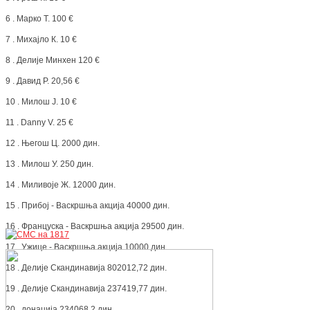
6 . Марко Т. 100 €
7 . Михајло К. 10 €
8 . Делије Минхен 120 €
9 . Давид Р. 20,56 €
10 . Милош Ј. 10 €
11 . Danny V. 25 €
12 . Његош Ц. 2000 дин.
13 . Милош У. 250 дин.
14 . Миливоје Ж. 12000 дин.
15 . Прибој - Васкршња акција 40000 дин.
16 . Француска - Васкршња акција 29500 дин.
17 . Ужице - Васкршња акција 10000 дин.
18 . Делије Скандинавија 802012,72 дин.
19 . Делије Скандинавија 237419,77 дин.
20 . донација 234068,2 дин.