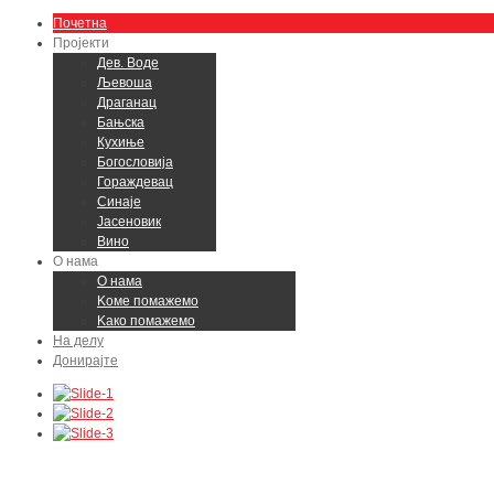
Почетна
Пројекти
Дев. Воде
Љевоша
Драганац
Бањска
Кухиње
Богословија
Гораждевац
Синаје
Јасеновик
Вино
О нама
О нама
Kоме помажемо
Kако помажемо
На делу
Донирајте