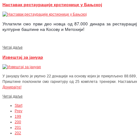
Наставак рестаурације крстионице у Бањској
Уплатили смо први део новца од 87.000 динара за рестаурациј
културне баштине на Косову и Метохији!
Читај даље
Извештај за јануар
У јануару било је укупно 22 донације на основу којих је прикупљено 88.6
Приштине поклонили смо гарнитуру од 25 комплета тренерки. Настављен
Донирајте!
Читај даље
Start
Prev
199
200
201
202