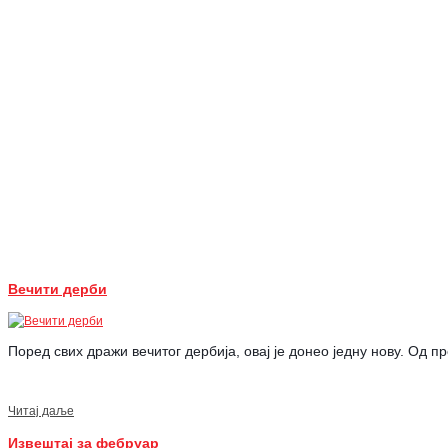
Вечити дерби
Поред свих дражи вечитог дербија, овај је донео једну нову. Од 
Читај даље
Извештај за фебруар