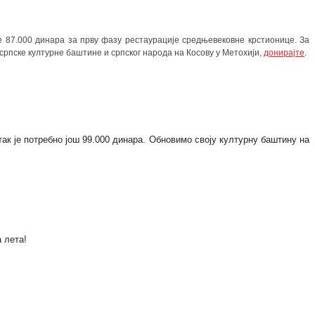
е 87.000 динара за прву фазу рестаурације средњевековне крстионице. За
 српске културне баштине и српског народа на Косову у Метохији,
донирајте
.
ак је потребно још 99.000 динара. Обновимо своју културну баштину на
 лета!