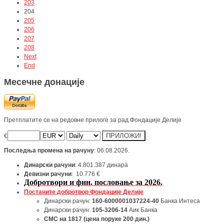
203
204
205
206
207
208
Next
End
Месечне донације
Претплатите се на редовне прилоге за рад Фондације Делије
€
Последња промена на рачуну
: 06.08.2026.
Динарски рачуни
: 4.801.387 динара
Девизни рачуни
: 10.776 €
Добротвори и фин. пословање за 2026.
Постаните добротвор Фондације Делије
Динарски рачун:
160-6000001037224-40
Банка Интеса
Динарски рачун:
105-3206-14
Аик Банка
СМС
на
1817
(цена поруке 200 дин.)