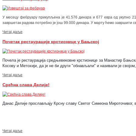
У месецу фебруару прикупљена је 41.576 динара и 677 евра од укупно 21
завршетак радова потребно је још 99.000 динара. У марту ћемо завршити св
Читај даље
Почетак рестаурације крстионице у Бањској
Почела је рестаурација средњевековне крстионице за Манастир Бањска.
Косову и Метохији, да је не би други "обнављали" и називали је својом
Читај даље
Срећна слава Делије!
Данас Делије прослављају Крсну славу Светог Симеона Мироточивог, 
Читај даље