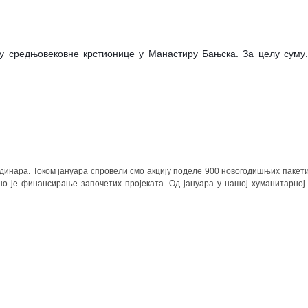
у средњовековне крстионице у Манастиру Бањска. За целу суму,
89 динара. Током јануара спровели смо акцију поделе 900 новогодишњих пакет
о је финансирање започетих пројеката. Од јануара у нашој хуманитарној