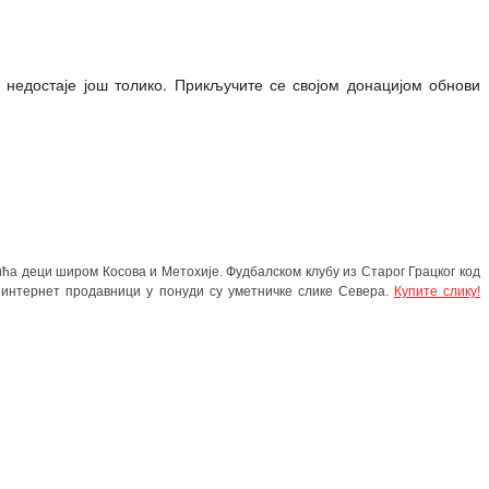
 недостаје још толико. Прикључите се својом донацијом обнови
ића деци широм Косова и Метохије. Фудбалском клубу из Старог Грацког код
 интернет продавници у понуди су уметничке слике Севера.
Купите слику!