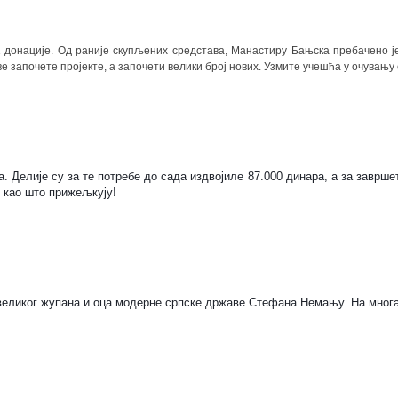
 донације. Од раније скупљених средстава, Манастиру Бањска пребачено ј
е започете пројекте, а започети велики број нових. Узмите учешћа у очувању
 Делије су за те потребе до сада издвојиле 87.000 динара, а за завршет
, као што прижељкују!
великог жупана и оца модерне српске државе Стефана Немању. На многа