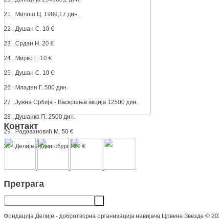
21 . Милош Ц. 1989,17 дин.
22 . Душан С. 10 €
23 . Срдан Н. 20 €
24 . Мирко Г. 10 €
25 . Душан С. 10 €
26 . Младен Г. 500 дин.
27 . Јужна Србија - Васкршња акција 12500 дин.
28 . Душанка П. 2500 дин.
Контакт
29 . Радовановић М. 50 €
30 . Делије Лудвигсбург 220 €
Претрага
Фондација Делије - добротворна организација навијача Црвене Звезде
©
20