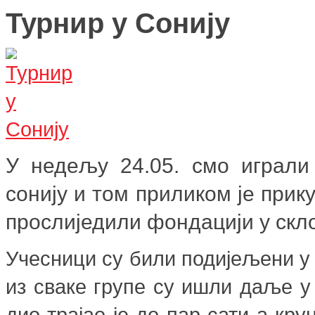
Турнир у Сонију
У недељу 24.05. смо играли
сонију и том приликом је при
прослиједили фондацији у скл
Учесници су били подијељени у 
из сваке групе су ишли даље у
дио трајао је до пар сати а кр