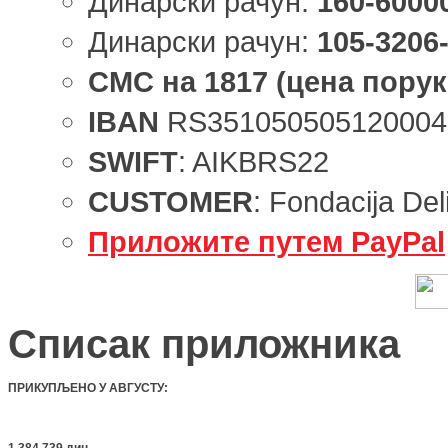
Динарски рачун:
160-6000
Динарски рачун:
105-3206
СМС
на
1817
(цена порук
IBAN
RS351050505120004
SWIFT
: AIKBRS22
CUSTOMER
: Fondacija Del
Приложите путем PayPal
Списак приложника
ПРИКУПЉЕНО У АВГУСТУ
:
1.384.739 дин.