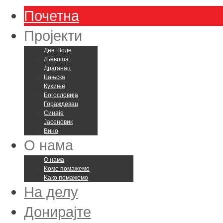
Почетна
Пројекти
Дев. Воде
Љевоша
Драганац
Бањска
Кухиње
Богословија
Гораждевац
Синаје
Јасеновик
Вино
О нама
О нама
Kоме помажемо
Kако помажемо
На делу
Донирајте