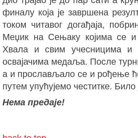
финалу која је завршена резулт
током читавог догађаја, побр
Меџик на Сењаку којима се и
Хвала и свим учесницима и 
освајачима медаља. После турни
а и прослављало се и рођење ћ
путем упућујемо честитке. Било ј
Нема предаје!
back to top